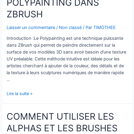
POLYPAINTING DANS
Est
la
ZBRUSH
Meilleure
Option
Laisser un commentaire
/
Non classé
/ Par
TIMOTHEE
pour
les
Introduction :Le Polypainting est une technique puissante
Artistes
dans ZBrush qui permet de peindre directement sur la
3D
surface de vos modèles 3D sans avoir besoin d’une texture
?
UV préalable. Cette méthode intuitive est idéale pour les
artistes cherchant à ajouter de la couleur, des détails et de
la texture à leurs sculptures numériques de manière rapide
…
Débuter
Lire la suite »
avec
le
COMMENT UTILISER LES
Polypainting
dans
ALPHAS ET LES BRUSHES
ZBrush