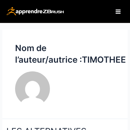
Aller
au
Main
contenu
Men
Nom de
l’auteur/autrice :TIMOTHEE