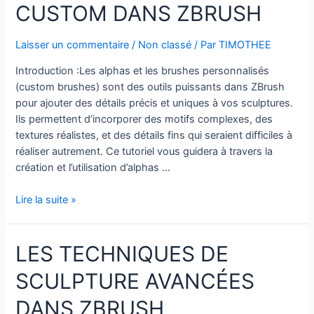
CUSTOM DANS ZBRUSH
Laisser un commentaire
/
Non classé
/ Par
TIMOTHEE
Introduction :Les alphas et les brushes personnalisés
(custom brushes) sont des outils puissants dans ZBrush
pour ajouter des détails précis et uniques à vos sculptures.
Ils permettent d’incorporer des motifs complexes, des
textures réalistes, et des détails fins qui seraient difficiles à
réaliser autrement. Ce tutoriel vous guidera à travers la
création et l’utilisation d’alphas …
Comment
Lire la suite »
Utiliser
les
LES TECHNIQUES DE
Alphas
et
SCULPTURE AVANCÉES
les
Brushes
DANS ZBRUSH
Custom