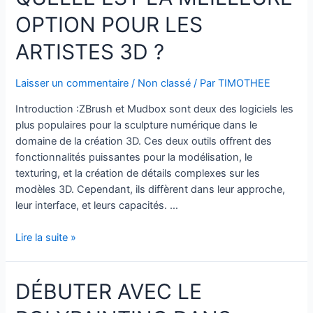
de
OPTION POUR LES
Production
3D
ARTISTES 3D ?
Laisser un commentaire
/
Non classé
/ Par
TIMOTHEE
Introduction :ZBrush et Mudbox sont deux des logiciels les
plus populaires pour la sculpture numérique dans le
domaine de la création 3D. Ces deux outils offrent des
fonctionnalités puissantes pour la modélisation, le
texturing, et la création de détails complexes sur les
modèles 3D. Cependant, ils diffèrent dans leur approche,
leur interface, et leurs capacités. …
ZBrush
Lire la suite »
vs
Mudbox
DÉBUTER AVEC LE
:
Quelle