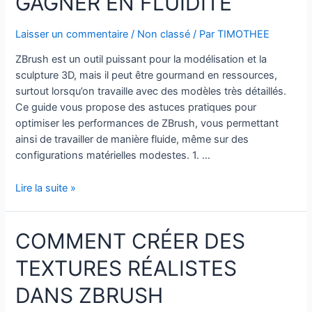
GAGNER EN FLUIDITÉ
Laisser un commentaire
/
Non classé
/ Par
TIMOTHEE
ZBrush est un outil puissant pour la modélisation et la
sculpture 3D, mais il peut être gourmand en ressources,
surtout lorsqu’on travaille avec des modèles très détaillés.
Ce guide vous propose des astuces pratiques pour
optimiser les performances de ZBrush, vous permettant
ainsi de travailler de manière fluide, même sur des
configurations matérielles modestes. 1. …
Optimisation
Lire la suite »
des
Performances
COMMENT CRÉER DES
de
ZBrush
TEXTURES RÉALISTES
:
Conseils
DANS ZBRUSH
pour