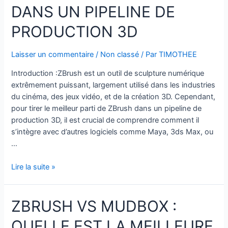
DANS UN PIPELINE DE
Votre
Expérience
PRODUCTION 3D
sur
ZBrush
Laisser un commentaire
/
Non classé
/ Par
TIMOTHEE
Introduction :ZBrush est un outil de sculpture numérique
extrêmement puissant, largement utilisé dans les industries
du cinéma, des jeux vidéo, et de la création 3D. Cependant,
pour tirer le meilleur parti de ZBrush dans un pipeline de
production 3D, il est crucial de comprendre comment il
s’intègre avec d’autres logiciels comme Maya, 3ds Max, ou
…
Intégration
Lire la suite »
de
ZBrush
ZBRUSH VS MUDBOX :
dans
un
QUELLE EST LA MEILLEURE
Pipeline