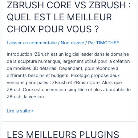
ZBRUSH CORE VS ZBRUSH :
à
ZBrush
QUEL EST LE MEILLEUR
:
Que
CHOIX POUR VOUS ?
Vaut
Vraiment
Laisser un commentaire
/
Non classé
/ Par
TIMOTHEE
Sculptris
?
Introduction :ZBrush est un logiciel leader dans le domaine
de la sculpture numérique, largement utilisé pour la création
de modèles 3D détaillés. Cependant, pour répondre à
différents besoins et budgets, Pixologic propose deux
versions principales : ZBrush et ZBrush Core. Alors que
ZBrush Core est une version simplifiée et plus abordable de
ZBrush, la version …
ZBrush
Lire la suite »
Core
vs
LES MEILLEURS PLUGINS
ZBrush