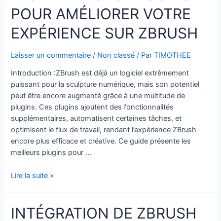
:
POUR AMÉLIORER VOTRE
Quel
Est
EXPÉRIENCE SUR ZBRUSH
le
Meilleur
Laisser un commentaire
/
Non classé
/ Par
TIMOTHEE
Choix
pour
Introduction :ZBrush est déjà un logiciel extrêmement
Vous
puissant pour la sculpture numérique, mais son potentiel
?
peut être encore augmenté grâce à une multitude de
plugins. Ces plugins ajoutent des fonctionnalités
supplémentaires, automatisent certaines tâches, et
optimisent le flux de travail, rendant l’expérience ZBrush
encore plus efficace et créative. Ce guide présente les
meilleurs plugins pour …
Les
Lire la suite »
Meilleurs
Plugins
INTÉGRATION DE ZBRUSH
pour
Améliorer