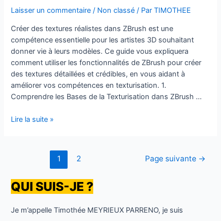
Gagner
Laisser un commentaire
/
Non classé
/ Par
TIMOTHEE
en
Fluidité
Créer des textures réalistes dans ZBrush est une
compétence essentielle pour les artistes 3D souhaitant
donner vie à leurs modèles. Ce guide vous expliquera
comment utiliser les fonctionnalités de ZBrush pour créer
des textures détaillées et crédibles, en vous aidant à
améliorer vos compétences en texturisation. 1.
Comprendre les Bases de la Texturisation dans ZBrush …
Comment
Lire la suite »
Créer
des
Textures
Pagination
1
2
Page suivante
→
Réalistes
des
dans
publications
QUI SUIS-JE ?
ZBrush
Je m’appelle Timothée MEYRIEUX PARRENO, je suis