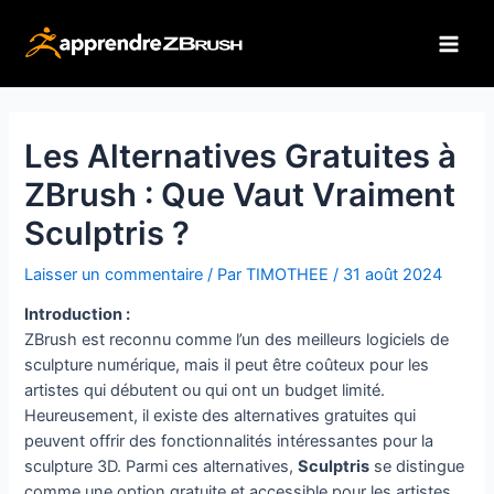
Aller
au
Main
contenu
Men
Les Alternatives Gratuites à
ZBrush : Que Vaut Vraiment
Sculptris ?
Laisser un commentaire
/ Par
TIMOTHEE
/
31 août 2024
Introduction :
ZBrush est reconnu comme l’un des meilleurs logiciels de
sculpture numérique, mais il peut être coûteux pour les
artistes qui débutent ou qui ont un budget limité.
Heureusement, il existe des alternatives gratuites qui
peuvent offrir des fonctionnalités intéressantes pour la
sculpture 3D. Parmi ces alternatives,
Sculptris
se distingue
comme une option gratuite et accessible pour les artistes